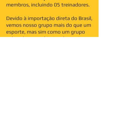
membros, incluindo 05 treinadores.
Devido à importação direta do Brasil,
vemos nosso grupo mais do que um
esporte, mas sim como um grupo
cultural com o objetivo de praticar e
divulgar a Capoeira.
Nós entendemos a capoeira como
um instrumento expressão física e
mental para as pessoas,
independentemente de sua origem
e caráter.
Tanto a preservação das tradições
da Capoeira quanto seu posterior
desenvolvimento desempenham um
papel essencial. Capoeira São
Salvador ocupa um lugar importante
no mundo da capoeira de hoje e