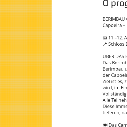
O pro
BERIMBAU
Capoeira – 
📅 11.–12. A
📍 Schloss
ÜBER DAS 
Das Berimb
Berimbau u
der Capoei
Ziel ist es
wird, im Ei
Vollständi
Alle Teiln
Diese Imme
tieferen, n
🍽 Das Camp