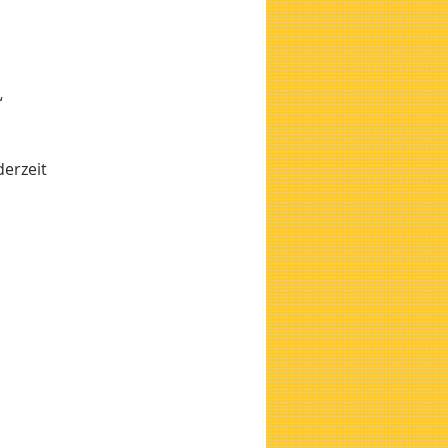
“
derzeit