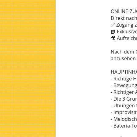
ONLINE-Z
Direkt nac
✅ Zugang z
📘 Exklusiv
🎥 Aufzeic
Nach dem Ca
anzusehen 
HAUPTINHA
- Richtige 
- Bewegung
- Richtiger
- Die 3 Gr
- Übungen 
- Improvis
- Melodisc
- Bateria-