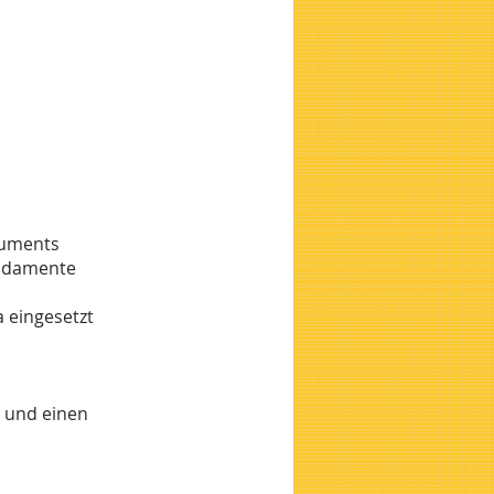
ruments
undamente
a eingesetzt
s und einen