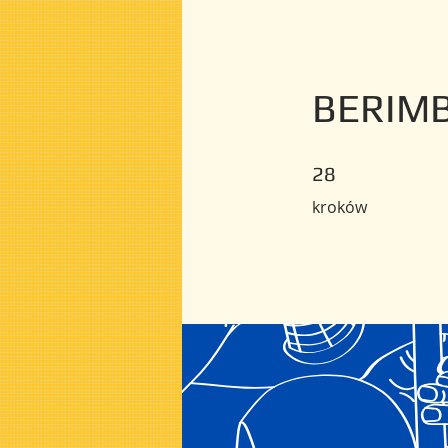
BERIM
28 kroków
28
kroków