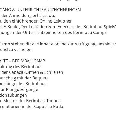
UGANG & UNTERRICHTSAUFZEICHNUNGEN
h der Anmeldung erhältst du:
u den einführenden Online-Lektionen
es E-Book: „Der Leitfaden zum Erlernen des Berimbau-Spiels
hnungen der Unterrichtseinheiten des Berimbau Camps
mp stehen dir alle Inhalte online zur Verfügung, um sie je
und zu vertiefen.
LTE – BERIMBAU CAMP
Haltung des Berimbaus
 der Cabaça (Öffnen & Schließen)
 Anschlag mit der Baqueta
undklänge des Berimbaus
für Klangübergänge
ationsübungen
he Muster der Berimbau-Toques
Formationen in der Capoeira-Roda