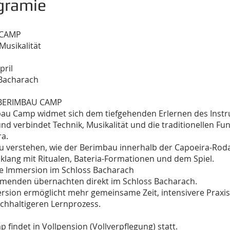
gramie
 CAMP
Musikalität
pril
 Bacharach
BERIMBAU CAMP
au Camp widmet sich dem tiefgehenden Erlernen des Inst
nd verbindet Technik, Musikalität und die traditionellen F
ra.
, zu verstehen, wie der Berimbau innerhalb der Capoeira-Rod
nklang mit Ritualen, Bateria-Formationen und dem Spiel.
ge Immersion im Schloss Bacharach
ehmenden übernachten direkt im Schloss Bacharach.
rsion ermöglicht mehr gemeinsame Zeit, intensivere Praxi
achhaltigeren Lernprozess.
 findet in Vollpension (Vollverpflegung) statt.