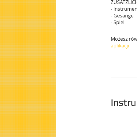
ZUSÄTZLIC
- Instrume
- Gesänge
- Spiel
Możesz równ
aplikacji
Instru