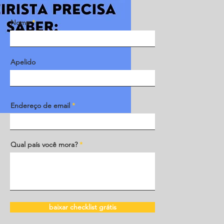
Nome
Apelido
Endereço de email
Qual país você mora?
baixar checklist grátis