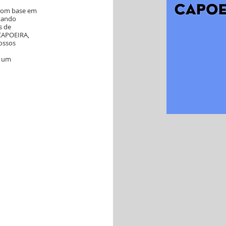
 com base em
ntando
s de
CAPOEIRA,
ossos
e um