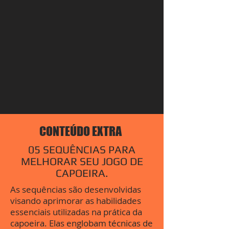
CONTEÚDO EXTRA
05 SEQUÊNCIAS PARA
MELHORAR SEU JOGO DE
CAPOEIRA.
As sequências são desenvolvidas
visando aprimorar as habilidades
essenciais utilizadas na prática da
capoeira. Elas englobam técnicas de