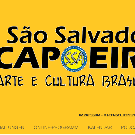
IMPRESSUM
-
DATENSCHUTZER
TALTUNGEN
ONLINE-PROGRAMM
KALENDAR
PODC