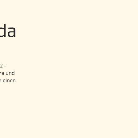
da
2 –
ira und
h einen