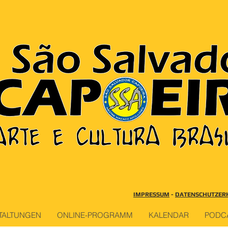
IMPRESSUM
-
DATENSCHUTZER
TALTUNGEN
ONLINE-PROGRAMM
KALENDAR
PODC