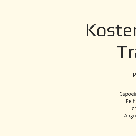
Kosten
Tr
p
Capoeir
Reih
g
Angri