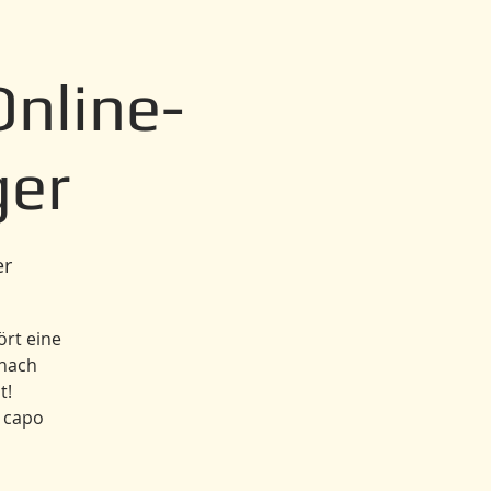
nline-
ger
er
ört eine
 nach
t!
o capo