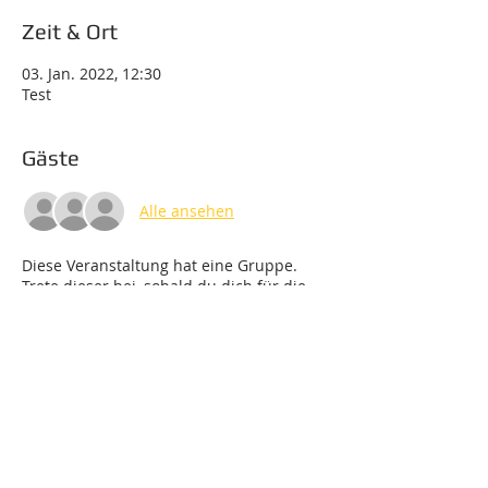
Zeit & Ort
03. Jan. 2022, 12:30
Test
Gäste
Alle ansehen
Diese Veranstaltung hat eine Gruppe.
Trete dieser bei, sobald du dich für die
Veranstaltung registriert hast.
Tickets
Verkauf beendet
Tickettyp