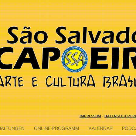
IMPRESSUM
-
DATENSCHUTZER
TALTUNGEN
ONLINE-PROGRAMM
KALENDAR
PODC