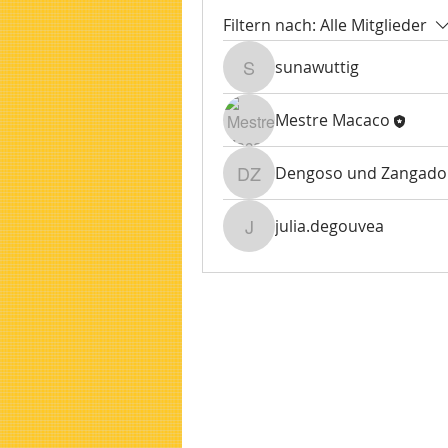
Filtern nach:
Alle Mitglieder
sunawuttig
sunawuttig
Mestre Macaco
Dengoso und Zangado
Dengoso und Zangado
julia.degouvea
julia.degouvea