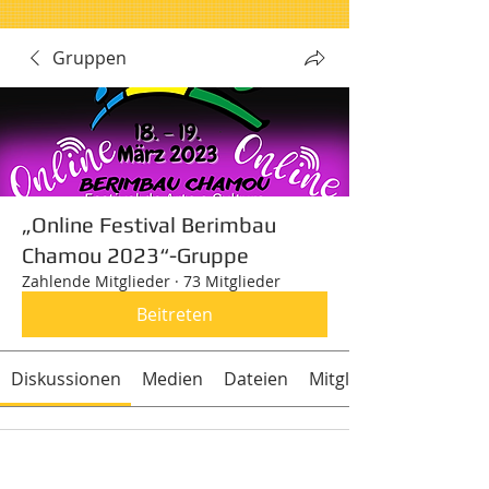
Gruppen
„Online Festival Berimbau
Chamou 2023“-Gruppe
Zahlende Mitglieder
·
73 Mitglieder
Beitreten
Diskussionen
Medien
Dateien
Mitglieder