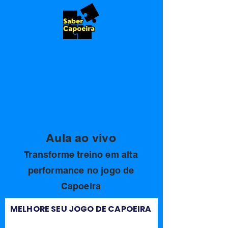
Aula ao vivo
Transforme treino em alta
performance no jogo de
Capoeira
MELHORE SEU JOGO DE CAPOEIRA