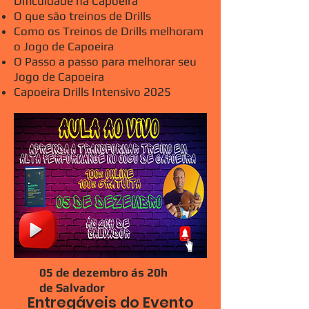
Dificuldade na Capoeira
O que são treinos de Drills
Como os Treinos de Drills melhoram
o Jogo de Capoeira
O Passo a passo para melhorar seu
Jogo de Capoeira
Capoeira Drills Intensivo 2025
05 de dezembro ás 20h
de Salvador
Entregáveis do Evento