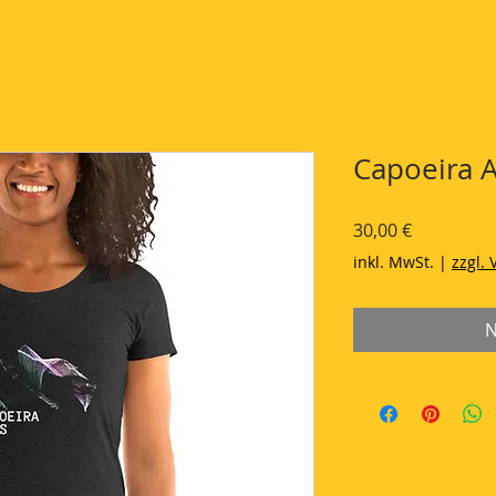
Capoeira A
Preis
30,00 €
inkl. MwSt.
|
zzgl.
N