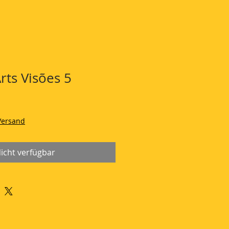
rts Visões 5
 Versand
icht verfügbar