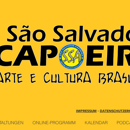
IMPRESSUM
-
DATENSCHUTZER
TALTUNGEN
ONLINE-PROGRAMM
KALENDAR
PODC