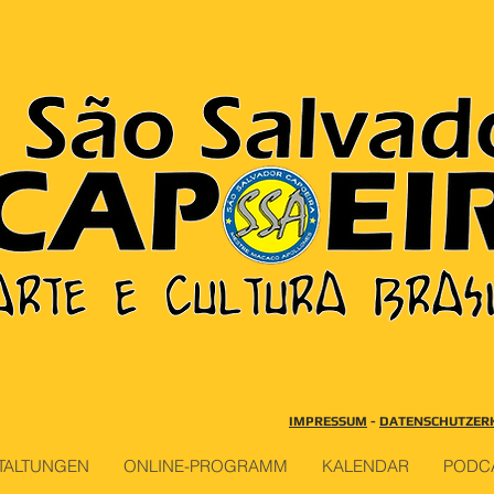
IMPRESSUM
-
DATENSCHUTZER
TALTUNGEN
ONLINE-PROGRAMM
KALENDAR
PODC