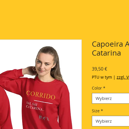
Capoeira A
Catarina
Cena
39,50 €
PTU w tym
|
zzgl. 
Color
*
Wybierz
Size
*
Wybierz