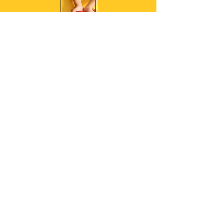
retorn
a