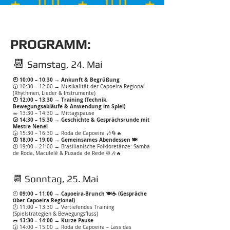
PROGRAMM:
📆
Samstag, 24. Mai
🕙 10:00 – 10:30 → Ankunft & Begrüßung
🕥 10:30 – 12:00 → Musikalität der Capoeira Regional
(Rhythmen, Lieder & Instrumente)
🕛 12:00 – 13:30 → Training (Technik,
Bewegungsabläufe & Anwendung im Spiel)
🥗 13:30 – 14:30 → Mittagspause
🕝 14:30 – 15:30 → Geschichte & Gesprächsrunde mit
Mestre Nenel
🕞 15:30 – 16:30 → Roda de Capoeira 🎶🌀🔥
🕕 18:00 – 19:00 → Gemeinsames Abendessen 🍽️
🕖 19:00 – 21:00 → Brasilianische Folkloretänze: Samba
de Roda, Maculelê & Puxada de Rede 🥁🎶🔥
📆 Sonntag, 25. Mai
09:00 – 11:00 → Capoeira-Brunch 🍽️☕ (Gespräche
🕘
über Capoeira Regional)
🕛 11:00 – 13:30 → Vertiefendes Training
(Spielstrategien & Bewegungsfluss)
🥗 13:30 – 14:00 → Kurze Pause
🕜 14:00 – 15:00 → Roda de Capoeira – Lass das