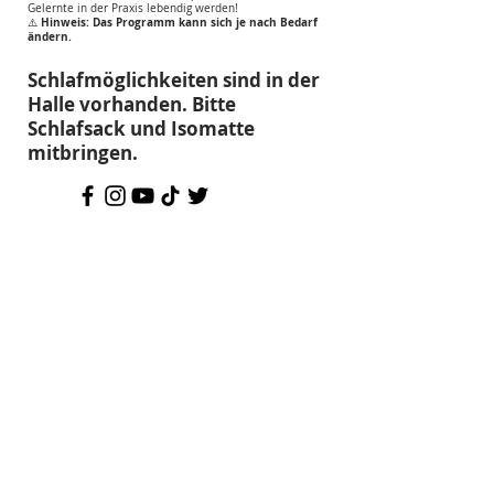
Gelernte in der Praxis lebendig werden!
Hinweis: Das Programm kann sich je nach Bedarf
⚠️
ändern.
Schlafmöglichkeiten sind in der
Halle vorhanden. Bitte
Schlafsack und Isomatte
mitbringen.
Anmeldung Workshop
Mestre Nenel
24. - 25 Mai In der Viktoriaschule
Darmstadt -
Hochstraße 44, 64285
Darmstadt
Name