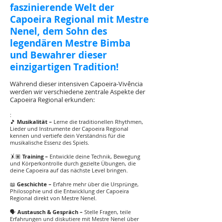
faszinierende Welt der
Capoeira Regional mit Mestre
Nenel, dem Sohn des
legendären Mestre Bimba
und Bewahrer dieser
einzigartigen Tradition!
Während dieser intensiven Capoeira-Vivência
werden wir verschiedene zentrale Aspekte der
Capoeira Regional erkunden:
:
🎵
Musikalität –
Lerne die traditionellen Rhythmen,
Lieder und Instrumente der Capoeira Regional
kennen und vertiefe dein Verständnis für die
musikalische Essenz des Spiels.
🤸🏽
Training –
Entwickle deine Technik, Bewegung
und Körperkontrolle durch gezielte Übungen, die
deine Capoeira auf das nächste Level bringen.
📖
Geschichte –
Erfahre mehr über die Ursprünge,
Philosophie und die Entwicklung der Capoeira
Regional direkt von Mestre Nenel.
🗣️
Austausch & Gespräch –
Stelle Fragen, teile
Erfahrungen und diskutiere mit Mestre Nenel über