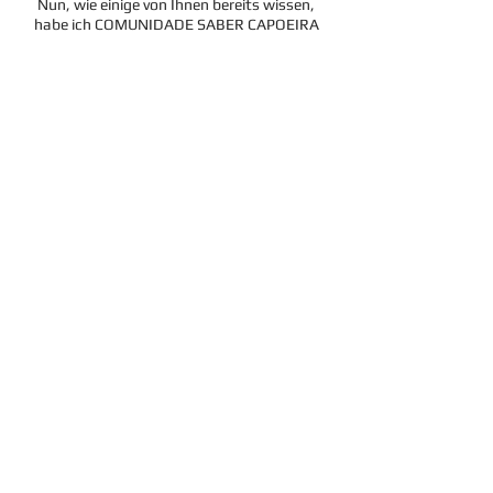
Nun, wie einige von Ihnen bereits wissen,
habe ich COMUNIDADE SABER CAPOEIRA
basierend auf meinen Erfahrungen mit
Capoeira und dem Versuch, die Lehren von
Mestres de Capoeira zu lernen, geschaffen,
einen Ort, an dem wir unser Wissen über
Capoeira vertiefen können.
Komm mit uns auf diese REISE!
Und werde ein VOLLSTÄNDIGER
CAPOEIRISTA.
Kostenlos registrieren