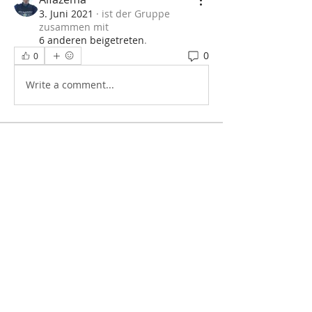
3. Juni 2021
·
ist der Gruppe
zusammen mit
6 anderen beigetreten
.
0
0
Write a comment...
Info
Willkommen in der Gruppe! Hier
können sich Mitglieder austau
...
Weiterlesen
Mitglieder
Estrela
Folgen
Tartaruga
Folgen
Tartaruga
vrizzate
Folgen
vrizzate