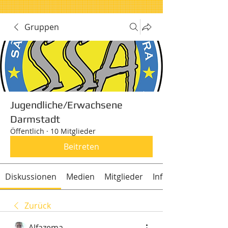
Gruppen
Jugendliche/Erwachsene
Darmstadt
Öffentlich
·
10 Mitglieder
Beitreten
Diskussionen
Medien
Mitglieder
Info
Zurück
Alfazema