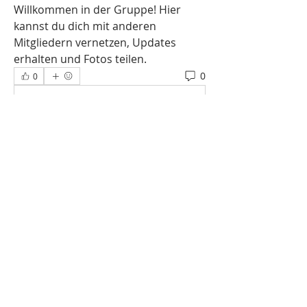
Willkommen in der Gruppe! Hier 
kannst du dich mit anderen 
Mitgliedern vernetzen, Updates 
erhalten und Fotos teilen.
0
0
Kommentar verfassen...
Info
Willkommen in der Gruppe! Hier
können sich Mitglieder austau
...
Weiterlesen
Mitglieder
anne.eckart
Folgen
Mestre Macaco
Folgen