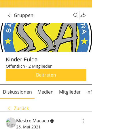
Gruppen
Kinder Fulda
Öffentlich
·
2 Mitglieder
Beitreten
Diskussionen
Medien
Mitglieder
Info
Zurück
Mestre Macaco
26. Mai 2021