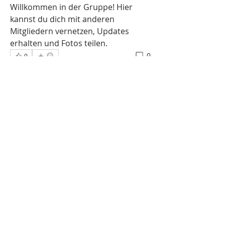
Willkommen in der Gruppe! Hier 
kannst du dich mit anderen 
Mitgliedern vernetzen, Updates 
erhalten und Fotos teilen.
0
0
Kommentar verfassen...
Info
Willkommen in der Gruppe! Hier
können sich Mitglieder austau
...
Weiterlesen
Mitglieder
Mestre Macaco
Folgen
Alle Mitglieder anzeigen (1)