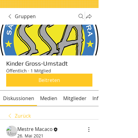
Gruppen
Kinder Gross-Umstadt
Öffentlich
·
1 Mitglied
Beitreten
Diskussionen
Medien
Mitglieder
Info
Zurück
Mestre Macaco
26. Mai 2021