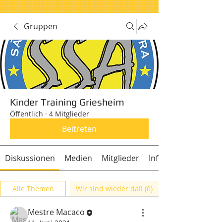
Gruppen
Kinder Training Griesheim
Öffentlich
·
4 Mitglieder
Beitreten
Diskussionen
Medien
Mitglieder
Info
Alle Themen
Wir sind wieder da!! (0)
Mestre Macaco