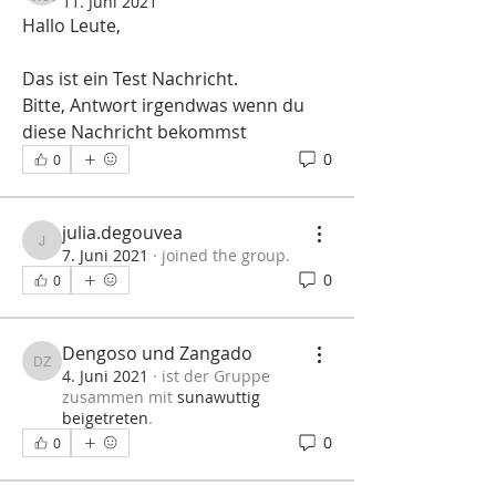
11. Juni 2021
Hallo Leute,
Das ist ein Test Nachricht.
Bitte, Antwort irgendwas wenn du 
diese Nachricht bekommst 
0
0
julia.degouvea
julia.degouvea
7. Juni 2021
·
joined the group.
0
0
Dengoso und Zangado
Dengoso und Zangado
4. Juni 2021
·
ist der Gruppe
zusammen mit
sunawuttig
beigetreten
.
0
0