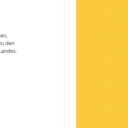
en, 
zu den 
Landes.