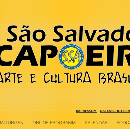
IMPRESSUM
-
DATENSCHUTZER
TALTUNGEN
ONLINE-PROGRAMM
KALENDAR
PODC