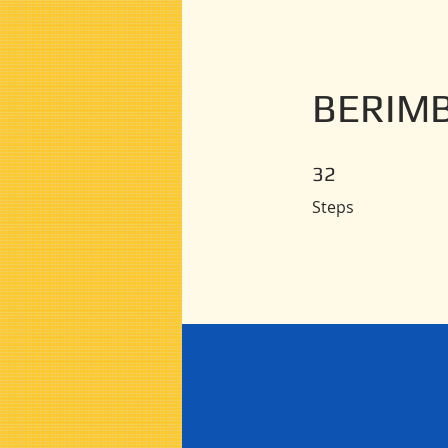
BERIM
32 Steps
32
Steps