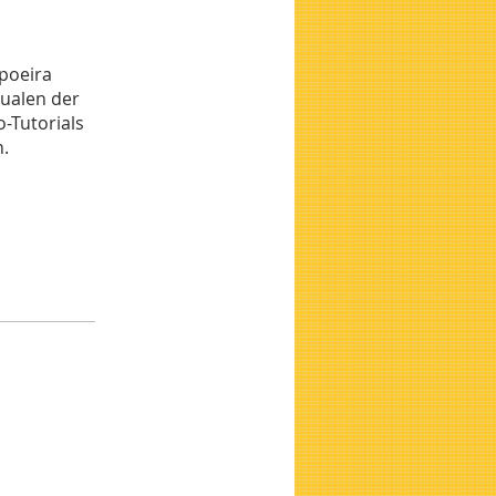
apoeira
tualen der
o-Tutorials
.